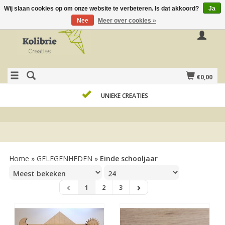
Wij slaan cookies op om onze website te verbeteren. Is dat akkoord?
Ja
Nee
Meer over cookies »
€0,00
GEPERSONALISEERDE GESCHENKEN
Home
»
GELEGENHEDEN
»
Einde schooljaar
1
2
3