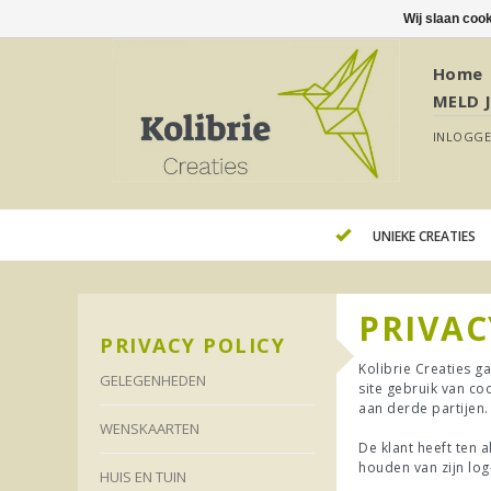
Wij slaan coo
Home
MELD 
INLOGG
UNIEKE CREATIES
PRIVAC
PRIVACY POLICY
Kolibrie Creaties g
GELEGENHEDEN
site gebruik van co
aan derde partijen.
WENSKAARTEN
De klant heeft ten a
houden van zijn lo
HUIS EN TUIN