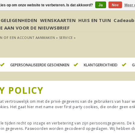
kies op om onze website te verbeteren. Is dat akkoord?
Ja
Nee
Meer 
GELEGENHEDEN
WENSKAARTEN
HUIS EN TUIN
Cadeaub
JE AAN VOOR DE NIEUWSBRIEF
EN
OF
EEN ACCOUNT AANMAKEN »
SERVICE »
GEPERSONALISEERDE GESCHENKEN
KLANTGERICHTHEID
G
Y POLICY
aat vertrouwelijk om met de privé-gegevens van de gebruikers van haar 
okies. Het gaat hier met name over first party cookies, die onder geen 
lle tijden recht op inzage en verbetering van zijn persoonsgegevens. De kl
g-in gegevens. Paswoorden worden gecodeerd opgeslagen. Wij hebben d