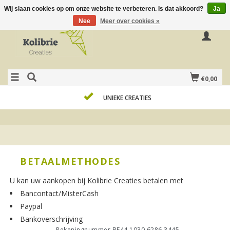
Wij slaan cookies op om onze website te verbeteren. Is dat akkoord?
Ja
Nee
Meer over cookies »
€0,00
UNIEKE CREATIES
BETAALMETHODES
U kan uw aankopen bij Kolibrie Creaties betalen met
Bancontact/MisterCash
Paypal
Bankoverschrijving
Rekeningnummer BE44 1030 6286 3445