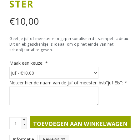
STER
€
10,00
Geef je juf of meester een gepersonaliseerde stempel cadeau.
Dit uniek geschenkje is ideaal om op het einde van het
schooljaar af te geven.
Maak een keuze:
*
Noteer hier de naam van de juf of meester: bvb"juf Els":
*
+
TOEVOEGEN AAN WINKELWAGEN
-
Informatie
Reviews
(0)