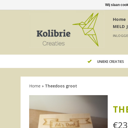
Wij slaan coo
Home
MELD 
INLOGG
UNIEKE CREATIES
Home
»
Theedoos groot
TH
€
23