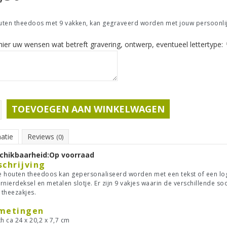
ten theedoos met 9 vakken, kan gegraveerd worden met jouw persoonlijk
ier uw wensen wat betreft gravering, ontwerp, eventueel lettertype:
TOEVOEGEN AAN WINKELWAGEN
atie
Reviews
(0)
chikbaarheid:
Op voorraad
schrijving
 houten theedoos kan gepersonaliseerd worden met een tekst of een lo
rnierdeksel en metalen slotje. Er zijn 9 vakjes waarin de verschillende s
. theezakjes.
metingen
h ca 24 x 20,2 x 7,7 cm