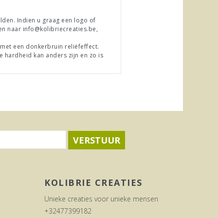
lden. Indien u graag een logo of
en naa
r
info@kolibriecreaties.be
,
et een donkerbruin reliëfeffect.
e hardheid kan anders zijn en zo is
VERSTUUR
KOLIBRIE CREATIES
Unieke creaties voor unieke mensen
+32477399182