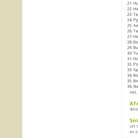
Hu
H
Ta
Py
Aa
Ta
He
Bo
Bu
Tu
Ho
Po
Sp
Bo
Bo
Na
Het 
Af
40cm
Sn
Let 
en z