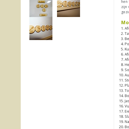
hen 
zijn
gezi
Mo
Af
Ta
Be
Po
Ku
Af
Af
He
So
Au
St
Pl
To
Bo
Ja
Vu
Ei
Sl
Na
Bo