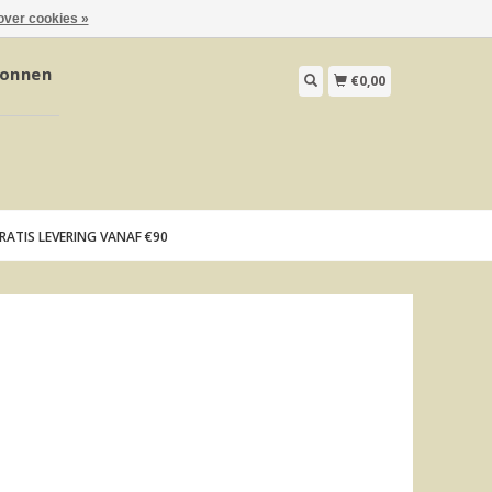
over cookies »
onnen
€0,00
RATIS LEVERING VANAF €90