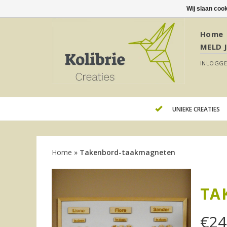
Wij slaan coo
Home
MELD 
INLOGG
UNIEKE CREATIES
Home
»
Takenbord-taakmagneten
TA
€
24