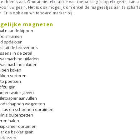
te doen staat. Omdat niet elk taakje van toepassing is op elk gezin, kan 
 voor uw gezin. Het is ook mogelijk om enkel de magneetjes aan te schaf
n. Er is ook een whiteboard marker bij.
gelijke magneten
val naar de kippen
fel afruimen
d opdekken
st uit de brievenbus
ssens in de zetel
wasmachine uitladen
wasmachine inladen
lpen koken
kken sorteren
to poetsen
ofzuigen
anten water geven
iletpapier aanvullen
odschappen wegzetten
s, tas en schoenen opruimen
ilnis buitenzetten
eren halen
aapkamer opruimen
ar de bakker gaan
ek lezen