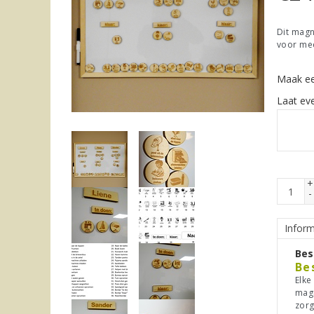
Dit magn
voor mee
Maak ee
Laat ev
+
-
Inform
Bes
Be
Elke
magn
zorg