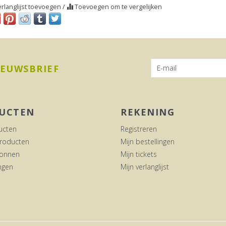
rlanglijst toevoegen
/
Toevoegen om te vergelijken
IEUWSBRIEF
UCTEN
REKENING
ucten
Registreren
roducten
Mijn bestellingen
onnen
Mijn tickets
ngen
Mijn verlanglijst