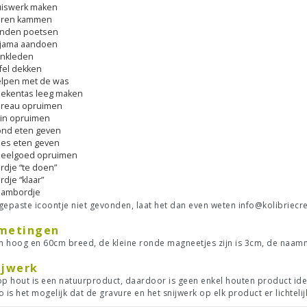
iswerk maken
aren kammen
nden poetsen
jama aandoen
nkleden
fel dekken
lpen met de was
ekentas leeg maken
reau opruimen
in opruimen
nd eten geven
es eten geven
eelgoed opruimen
rdje “te doen”
rdje “klaar”
ambordje
gepaste icoontje niet gevonden, laat het dan even weten
info@kolibriecr
metingen
 hoog en 60cm breed, de kleine ronde magneetjes zijn is 3cm, de naam
ijwerk
op hout is een natuurproduct, daardoor is geen enkel houten product ide
o is het mogelijk dat de gravure en het snijwerk op elk product er lichtelij