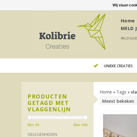
Wij slaan coo
Home
MELD 
INLOGG
UNIEKE CREATIES
Home
»
Tags
»
vl
PRODUCTEN
GETAGD MET
VLAGGENLIJN
Min: €
0
Max: €
40
GELEGENHEDEN