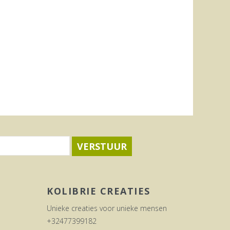
VERSTUUR
KOLIBRIE CREATIES
Unieke creaties voor unieke mensen
+32477399182