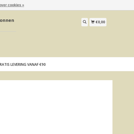
over cookies »
onnen
€0,00
RATIS LEVERING VANAF €90