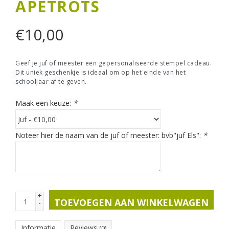
APETROTS
€
10,00
Geef je juf of meester een gepersonaliseerde stempel cadeau.
Dit uniek geschenkje is ideaal om op het einde van het
schooljaar af te geven.
Maak een keuze:
*
Noteer hier de naam van de juf of meester: bvb"juf Els":
*
+
TOEVOEGEN AAN WINKELWAGEN
-
Informatie
Reviews
(0)