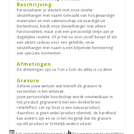
Beschrijving
Personaliseer je sleutels met onze unieke
sleutelhanger met naam! Gemaakt van hoogwaardige
materialen en met vakmanschap vervaardigd uit
berkenhout, biedt onze sleutelhanger niet alleen
functionaliteit, maar ook een persoonlijk tintje aan je
dagelijkse routine. Of je het nu voor jezelf koopt of als
een attent cadeau voor een geliefde, onze
sleutelhanger met naam is een blijvende herinnering
aan speciale momenten.
Afmetingen
De afmetingen zijn ca 7cm x 5cm de dikte is ca 4mm
Gravure
Gelieve jouw wensen wat betreft de gravure te
vermelden in het tekstvak.
Jouw persoonlijke boodschap wordt onuitwisbaar in
het product gegraveerd met een donkerbruin
reliëfeffect. Let op hout is een natuurproduct,
daardoor is geen enkel product identiek, de hardheid
kan anders zijn en zo is het mogelijk dat de gravure
op elk product er lichtelijk anders uitziet.
Aan verlanglijst toevoegen
/
Toevoegen om te vergelijken