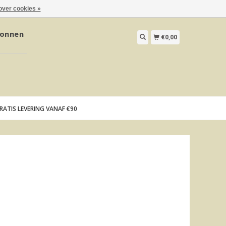
over cookies »
onnen
€0,00
RATIS LEVERING VANAF €90