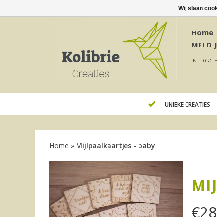
Wij slaan coo
Home
MELD 
INLOGG
UNIEKE CREATIES
Home
»
Mijlpaalkaartjes - baby
MI
€
28