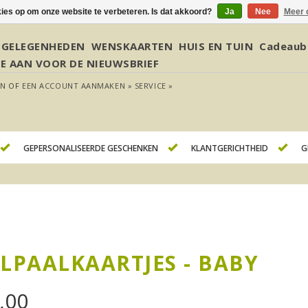
kies op om onze website te verbeteren. Is dat akkoord?
Ja
Nee
Meer 
GELEGENHEDEN
WENSKAARTEN
HUIS EN TUIN
Cadeaub
JE AAN VOOR DE NIEUWSBRIEF
EN
OF
EEN ACCOUNT AANMAKEN »
SERVICE »
GEPERSONALISEERDE GESCHENKEN
KLANTGERICHTHEID
G
JLPAALKAARTJES - BABY
,00