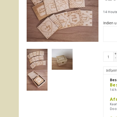
14 Houte
Indien u
+
-
Inform
Bes
Be
14 h
Af
Kaar
Doos