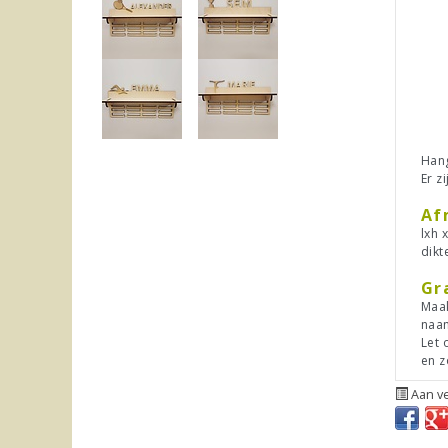
Hang
Er z
Af
lxh 
dikt
Gr
Maak
naa
Let 
en z
Aan ve