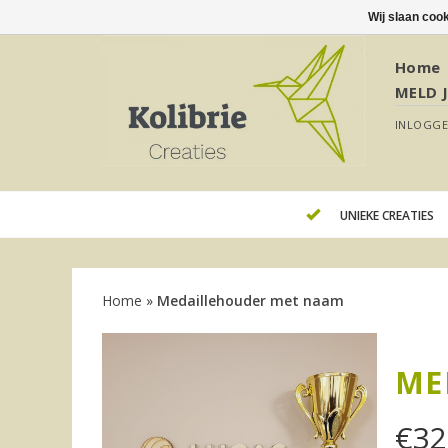
Wij slaan coo
Home
MELD 
INLOGG
UNIEKE CREATIES
Home
»
Medaillehouder met naam
ME
€
32