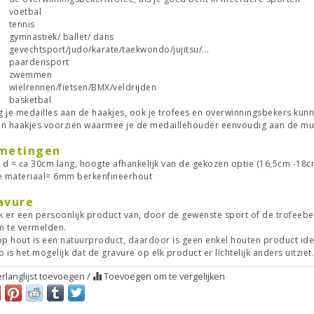
voetbal
tennis
gymnastiek/ ballet/ dans
gevechtsport/judo/karate/taekwondo/jujitsu/...
paardensport
zwemmen
wielrennen/fietsen/BMX/veldrijden
basketbal
 je medailles aan de haakjes, ook je trofees en overwinningsbekers kunn
ijn haakjes voorzien waarmee je de medaillehouder eenvoudig aan de mu
metingen
x d = ca 30cm lang, hoogte afhankelijk van de gekozen optie (16,5cm -18c
e materiaal= 6mm berkenfineerhout
avure
 er een persoonlijk product van, door de gewenste sport of de trofeebeke
m te vermelden.
op hout is een natuurproduct, daardoor is geen enkel houten product ide
o is het mogelijk dat de gravure op elk product er lichtelijk anders uitziet.
rlanglijst toevoegen
/
Toevoegen om te vergelijken