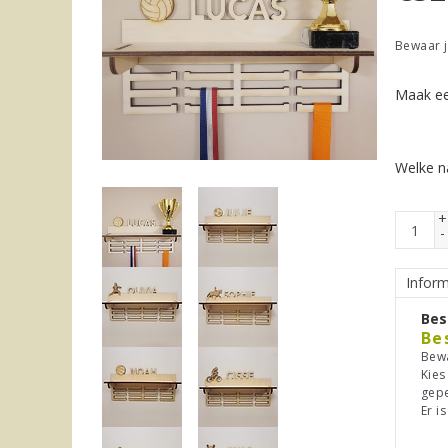
Bewaar j
Maak ee
Welke n
+
-
Inform
Bes
Be
Bewa
Kies
gepe
Er is