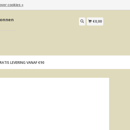
over cookies »
onnen
€0,00
RATIS LEVERING VANAF €90