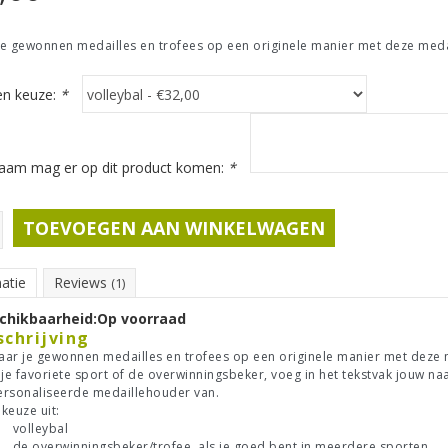
e gewonnen medailles en trofees op een originele manier met deze meda
n keuze:
*
aam mag er op dit product komen:
*
TOEVOEGEN AAN WINKELWAGEN
atie
Reviews
(1)
chikbaarheid:
Op voorraad
schrijving
ar je gewonnen medailles en trofees op een originele manier met deze 
 je favoriete sport of de overwinningsbeker, voeg in het tekstvak jouw n
rsonaliseerde medaillehouder van.
 keuze uit:
volleybal
de overwinningsbeker/trofee, als je goed bent in meerdere sporten