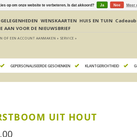
kies op om onze website te verbeteren. Is dat akkoord?
Ja
Nee
Meer 
GELEGENHEDEN
WENSKAARTEN
HUIS EN TUIN
Cadeaub
JE AAN VOOR DE NIEUWSBRIEF
EN
OF
EEN ACCOUNT AANMAKEN »
SERVICE »
GEPERSONALISEERDE GESCHENKEN
KLANTGERICHTHEID
G
RSTBOOM UIT HOUT
,00