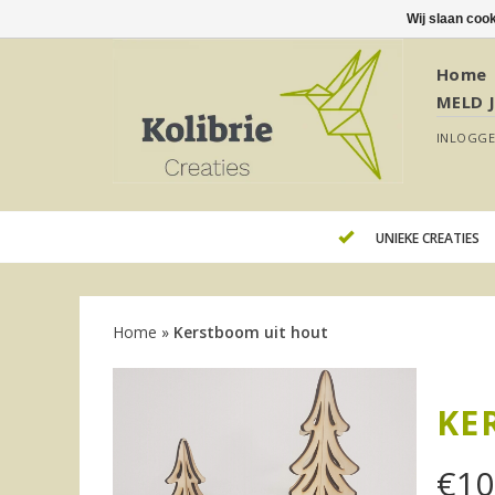
Wij slaan coo
Home
MELD 
INLOGG
UNIEKE CREATIES
Home
»
Kerstboom uit hout
KE
€
10