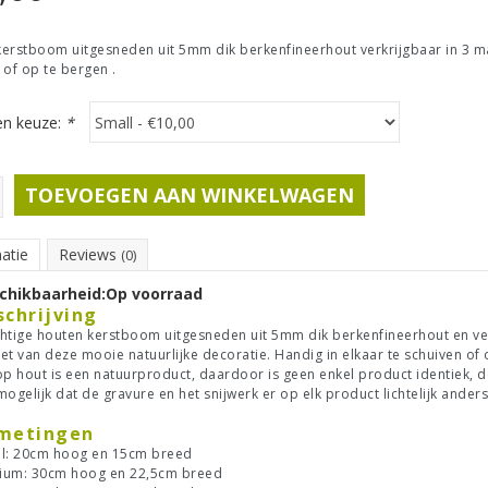
erstboom uitgesneden uit 5mm dik berkenfineerhout verkrijgbaar in 3 mat
 of op te bergen .
n keuze:
*
TOEVOEGEN AAN WINKELWAGEN
atie
Reviews
(0)
chikbaarheid:
Op voorraad
schrijving
htige houten kerstboom uitgesneden uit 5mm dik berkenfineerhout en verk
et van deze mooie natuurlijke decoratie. Handig in elkaar te schuiven of 
op hout is een natuurproduct, daardoor is geen enkel product identiek, d
mogelijk dat de gravure en het snijwerk er op elk product lichtelijk anders 
metingen
l: 20cm hoog en 15cm breed
ium: 30cm hoog en 22,5cm breed