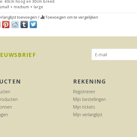
e: 40cm hoog en 30cm breed
 small + medium + large
rlanglijst toevoegen
/
Toevoegen om te vergelijken
IEUWSBRIEF
UCTEN
REKENING
ucten
Registreren
roducten
Mijn bestellingen
onnen
Mijn tickets
ngen
Mijn verlanglijst