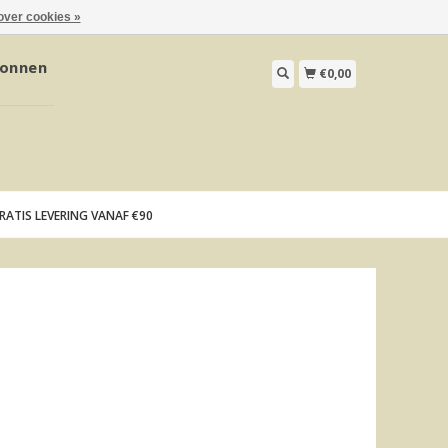
over cookies »
onnen
€0,00
RATIS LEVERING VANAF €90