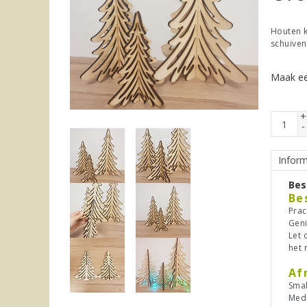
Houten k
schuiven
Maak ee
+
-
Inform
Bes
Be
Prac
Geni
Let 
het 
Af
Smal
Med