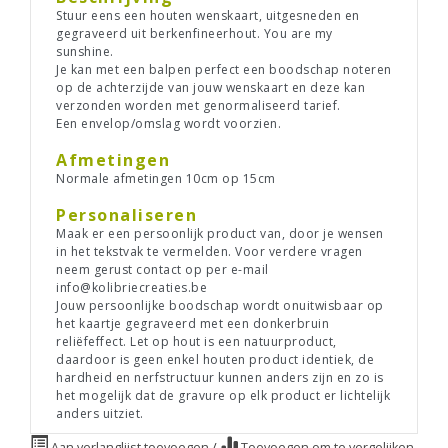
Stuur eens een houten wenskaart, uitgesneden en
gegraveerd uit berkenfineerhout. You are my
sunshine.
Je kan met een balpen perfect een boodschap noteren
op de achterzijde van jouw wenskaart en deze kan
verzonden worden met genormaliseerd tarief.
Een envelop/omslag wordt voorzien.
Afmetingen
Normale afmetingen 10cm op 15cm
Personaliseren
Maak er een persoonlijk product van, door je wensen
in het tekstvak te vermelden. Voor verdere vragen
neem gerust contact op per e-mail
info@kolibriecreaties.be
Jouw persoonlijke boodschap wordt onuitwisbaar op
het kaartje gegraveerd met een donkerbruin
reliëfeffect. Let op hout is een natuurproduct,
daardoor is geen enkel houten product identiek, de
hardheid en nerfstructuur kunnen anders zijn en zo is
het mogelijk dat de gravure op elk product er lichtelijk
anders uitziet.
Aan verlanglijst toevoegen
/
Toevoegen om te vergelijken