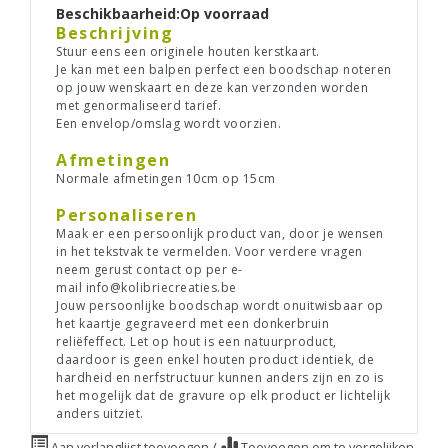
Beschikbaarheid:
Op voorraad
Beschrijving
Stuur eens een originele houten kerstkaart.
Je kan met een balpen perfect een boodschap noteren
op jouw wenskaart en deze kan verzonden worden
met genormaliseerd tarief.
Een envelop/omslag wordt voorzien.
Afmetingen
Normale afmetingen 10cm op 15cm
Personaliseren
Maak er een persoonlijk product van, door je wensen
in het tekstvak te vermelden. Voor verdere vragen
neem gerust contact op per e-
mail
info@kolibriecreaties.be
Jouw persoonlijke boodschap wordt onuitwisbaar op
het kaartje gegraveerd met een donkerbruin
reliëfeffect. Let op hout is een natuurproduct,
daardoor is geen enkel houten product identiek, de
hardheid en nerfstructuur kunnen anders zijn en zo is
het mogelijk dat de gravure op elk product er lichtelijk
anders uitziet.
Aan verlanglijst toevoegen
/
Toevoegen om te vergelijken