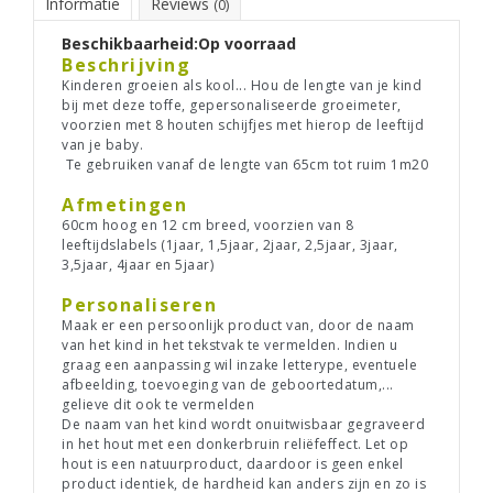
Informatie
Reviews
(0)
Beschikbaarheid:
Op voorraad
Beschrijving
Kinderen groeien als kool... Hou de lengte van je kind
bij met deze toffe, gepersonaliseerde groeimeter,
voorzien met 8 houten schijfjes met hierop de leeftijd
van je baby.
Te gebruiken vanaf de lengte van 65cm tot ruim 1m20
Afmetingen
60cm hoog en 12 cm breed, voorzien van 8
leeftijdslabels (1jaar, 1,5jaar, 2jaar, 2,5jaar, 3jaar,
3,5jaar, 4jaar en 5jaar)
Personaliseren
Maak er een persoonlijk product van, door de naam
van het kind in het tekstvak te vermelden. Indien u
graag een aanpassing wil inzake letterype, eventuele
afbeelding, toevoeging van de geboortedatum,...
gelieve dit ook te vermelden
De naam van het kind wordt onuitwisbaar gegraveerd
in het hout met een donkerbruin reliëfeffect. Let op
hout is een natuurproduct, daardoor is geen enkel
product identiek, de hardheid kan anders zijn en zo is