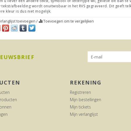
en u liever een andere tekst, symbool of lettertype wil, gelieve dit dan te 
 tekst/afbeelding wordt onuitwisbaar in het RVS gegraveerd. Dit geeft tel
re kleur is dus niet mogelijk.
rlanglijst toevoegen
/
Toevoegen om te vergelijken
IEUWSBRIEF
UCTEN
REKENING
ucten
Registreren
roducten
Mijn bestellingen
onnen
Mijn tickets
ngen
Mijn verlanglijst