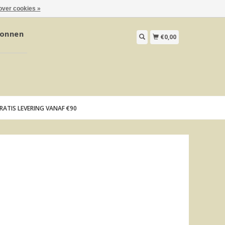
over cookies »
onnen
€0,00
RATIS LEVERING VANAF €90