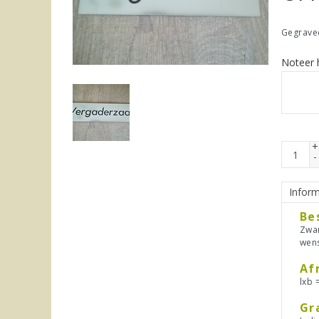
Gegravee
Noteer h
+
-
Inform
Be
Zwar
wen
Af
lxb 
Gr