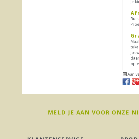
Je k
Af
Buis
Proe
Gr
Maak
teke
Jouw
daar
op e
Aan ve
MELD JE AAN VOOR ONZE N