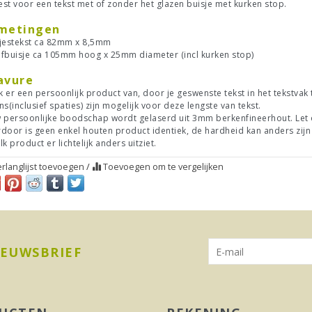
iest voor een tekst met of zonder het glazen buisje met kurken stop.
metingen
jestekst ca 82mm x 8,5mm
fbuisje ca 105mm hoog x 25mm diameter (incl kurken stop)
avure
 er een persoonlijk product van, door je geswenste tekst in het tekstvak
ns(inclusief spaties) zijn mogelijk voor deze lengste van tekst.
 persoonlijke boodschap wordt gelaserd uit 3mm berkenfineerhout. Let 
door is geen enkel houten product identiek, de hardheid kan anders zijn 
lk product er lichtelijk anders uitziet.
rlanglijst toevoegen
/
Toevoegen om te vergelijken
IEUWSBRIEF