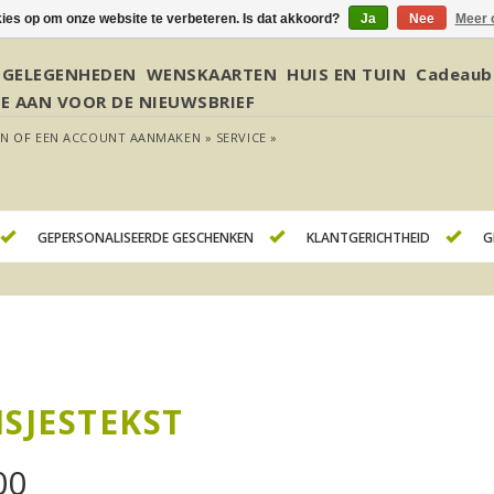
kies op om onze website te verbeteren. Is dat akkoord?
Ja
Nee
Meer 
GELEGENHEDEN
WENSKAARTEN
HUIS EN TUIN
Cadeaub
JE AAN VOOR DE NIEUWSBRIEF
EN
OF
EEN ACCOUNT AANMAKEN »
SERVICE »
GEPERSONALISEERDE GESCHENKEN
KLANTGERICHTHEID
G
ISJESTEKST
00