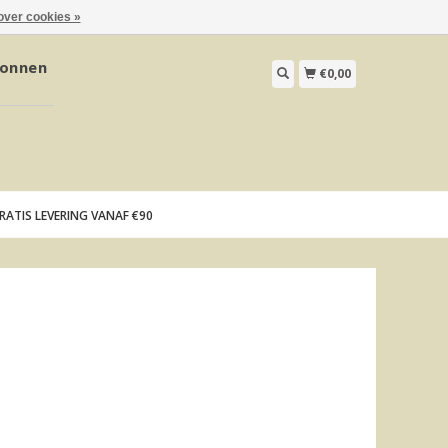
over cookies »
onnen
€0,00
RATIS LEVERING VANAF €90