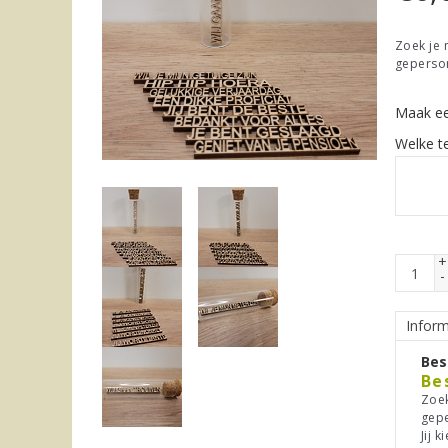
Zoek je 
geperson
Maak ee
Welke t
+
-
Inform
Bes
Be
Zoek
gepe
Jij 