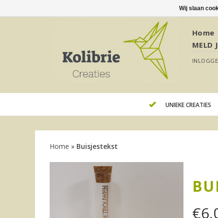
Wij slaan coo
Home
MELD 
INLOGG
UNIEKE CREATIES
Home
»
Buisjestekst
BU
€
6,