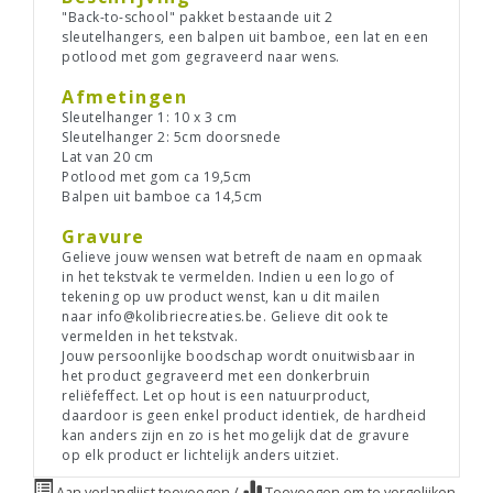
"Back-to-school" pakket bestaande uit 2
sleutelhangers, een balpen uit bamboe, een lat en een
potlood met gom gegraveerd naar wens.
Afmetingen
Sleutelhanger 1: 10 x 3 cm
Sleutelhanger 2: 5cm doorsnede
Lat van 20 cm
Potlood met gom ca 19,5cm
Balpen uit bamboe ca 14,5cm
Gravure
Gelieve jouw wensen wat betreft de naam en opmaak
in het tekstvak te vermelden. Indien u een logo of
tekening op uw product wenst, kan u dit mailen
naar
info@kolibriecreaties.be
.
Gelieve dit ook te
vermelden in het tekstvak.
Jouw persoonlijke boodschap wordt onuitwisbaar in
het product gegraveerd met een donkerbruin
reliëfeffect. Let op hout is een natuurproduct,
daardoor is geen enkel product identiek, de hardheid
kan anders zijn en zo is het mogelijk dat de gravure
op elk product er lichtelijk anders uitziet.
Aan verlanglijst toevoegen
/
Toevoegen om te vergelijken