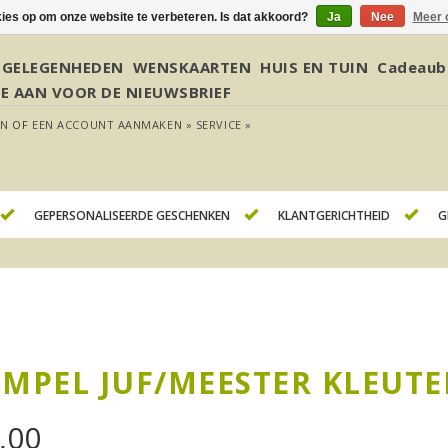
kies op om onze website te verbeteren. Is dat akkoord?
Ja
Nee
Meer 
GELEGENHEDEN
WENSKAARTEN
HUIS EN TUIN
Cadeaub
JE AAN VOOR DE NIEUWSBRIEF
EN
OF
EEN ACCOUNT AANMAKEN »
SERVICE »
GEPERSONALISEERDE GESCHENKEN
KLANTGERICHTHEID
G
EMPEL JUF/MEESTER KLEUTE
,00