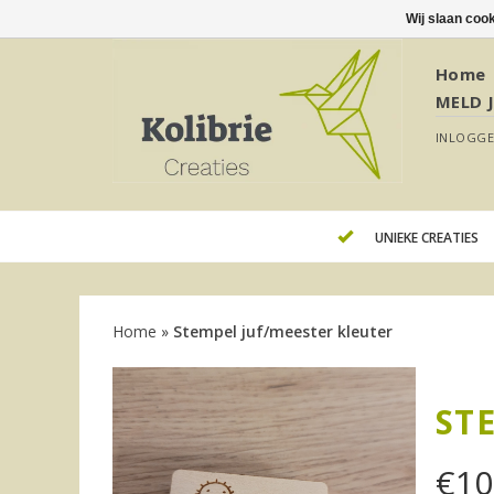
Wij slaan coo
Home
MELD 
INLOGG
UNIEKE CREATIES
Home
»
Stempel juf/meester kleuter
ST
€
10