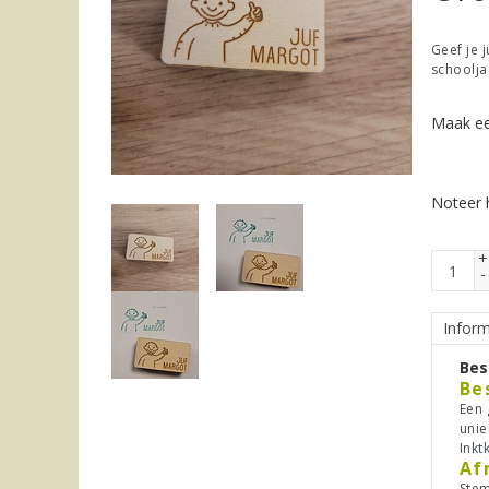
Geef je 
schoolja
Maak ee
Noteer h
+
-
Inform
Bes
Be
Een 
unie
Inkt
Af
Stem