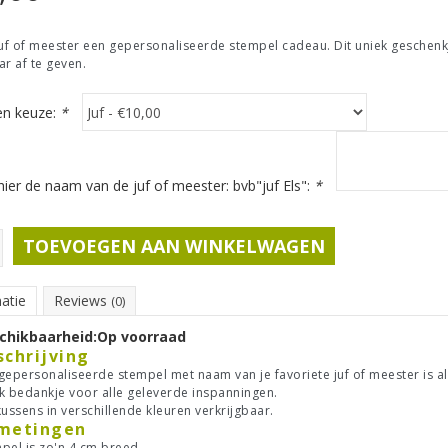
juf of meester een gepersonaliseerde stempel cadeau. Dit uniek geschenkj
ar af te geven.
n keuze:
*
ier de naam van de juf of meester: bvb"juf Els":
*
TOEVOEGEN AAN WINKELWAGEN
atie
Reviews
(0)
chikbaarheid:
Op voorraad
schrijving
gepersonaliseerde stempel met naam van je favoriete juf of meester is al
k bedankje voor alle geleverde inspanningen.
kussens in verschillende kleuren verkrijgbaar.
metingen
pel is zo'n 4 cm breed