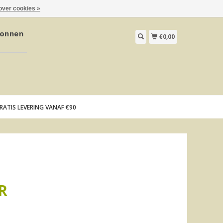
over cookies »
onnen
€0,00
RATIS LEVERING VANAF €90
R