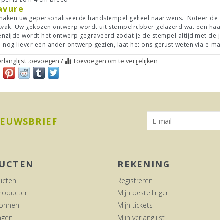
avure
maken uw gepersonaliseerde handstempel geheel naar wens. Noteer de na
tvak. Uw gekozen ontwerp wordt uit stempelrubber gelazerd wat een haarf
nzijde wordt het ontwerp gegraveerd zodat je de stempel altijd met de j
 nog liever een ander ontwerp gezien, laat het ons gerust weten via e-ma
rlanglijst toevoegen
/
Toevoegen om te vergelijken
IEUWSBRIEF
UCTEN
REKENING
ucten
Registreren
roducten
Mijn bestellingen
onnen
Mijn tickets
ngen
Mijn verlanglijst