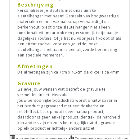
Beschrijving
Personaliseer je sleutels met onze unieke
sleutelhanger met naam! Gemaakt van hoogwaardige
materialen en met vakmanschap vervaardigd uit
berkenhout, biedt onze sleutelhanger niet alleen
functionaliteit, maar ook een persoonlijk tintje aan je
dagelijkse routine. Of je het nu voor jezelf koopt of als
een attent cadeau voor een geliefde, onze
sleutelhanger met naam is een blijvende herinnering
aan speciale momenten.
Afmetingen
De afmetingen zijn ca 7cm x 4,5cm de dikte is ca 4mm
Gravure
Gelieve jouw wensen wat betreft de gravure te
vermelden in het tekstvak.
Jouw persoonlijke boodschap wordt onuitwisbaar in
het product gegraveerd met een donkerbruin
reliëfeffect. Let op hout is een natuurproduct,
daardoor is geen enkel product identiek, de hardheid
kan anders zijn en zo is het mogelijk dat de gravure
op elk product er lichtelijk anders uitziet.
Aan verlanglijst toevoegen
/
Toevoegen om te vergelijken